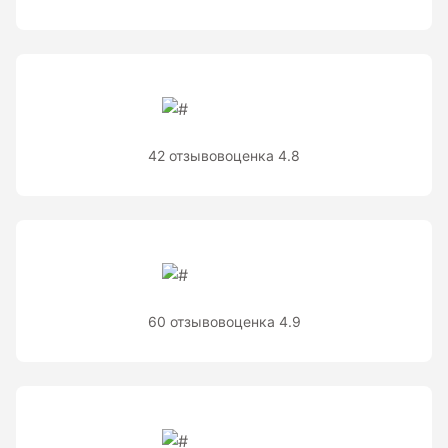
Теодолиты оптические
Теодолиты электронные
Туристические навигаторы и компасы
42 отзывов
оценка 4.8
Компас
Навигатор
Угломеры и уровни
60 отзывов
оценка 4.9
Угломеры ADA — серии AngleRuler и AngleMeter для
точного измерения углов в Краснодаре
Уровни ADA — пузырьковые и электронные уровни
официального дилера ADA Instruments
Уровни AMO