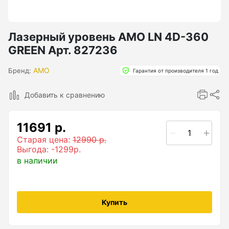
Бензиновые генераторы серии Lite
Показать еще
Лазерный уровень AMO LN 4D-360
GREEN Арт. 827236
Дальномеры
AMO
Бренд:
Гарантия от производителя 1 год
Дальномеры рулетки лазерные
Добавить к сравнению
Дальномеры оптические для охоты
11691 р.
Лазерный датчик расстояния
Старая цена:
12990 р.
Выгода: -1299р.
в наличии
Дорожные колеса (курвиметры)
Аксессуары к дорожным колесам
Купить
Колесо измерительное