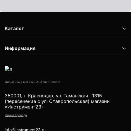
Детектор проводки
Показать еще
Каталог
Уцененные товары (Б/У) С ГАРАНТИЕЙ
Информация
GPS приемники
Фирменный магазин ADA Instruments
Акустические дефектоискатели
350001, г. Краснодар, ул. Таманская , 131Б
(пересечение с ул. Ставропольская) магазин
«Инструмент23»
Схема проезда
Акустические течеискатели
info@instrument23.ru