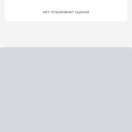
Показать еще
нет отзывов
нет оценок
Штативы
Аксессуары для штатива
Штанги телескопические
Штативы геодезичесие
Показать еще
Электроизмерительные приборы
Аксессуары электроизмерительных приборов
Детектор напряжения