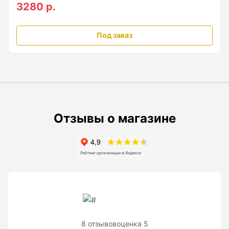
3280 р.
Рейки с BAR-кодом
Рейки AMO
Под заказ
Рейки RGK
Показать еще
Рулетки
Отзывы о магазине
Измерительная рулетка
Измерительная рулетка С ПОВЕРКОЙ
Теодолиты
Аксессуары для теодолитов
8 отзывов
оценка 5