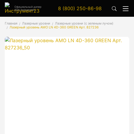
Официальный дилер
8 (800) 250-86-98
ADA Instruments
Аксессуары
Главная
Лазерные уровни
Лазерные уровни (с зеленым лучом)
Лазерный уровень AMO LN 4D-360 GREEN Арт. 827236
Аксессуары к геодезическим приборам
Аксессуары к лазерным приборам
Генератор сигналов
Генератор сигналов специальной формы
Цифровой осциллограф
Генераторы
Аксессуары
Бензиновые генераторы серии A