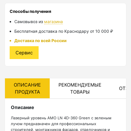
Лазерные уровни
Способы получения
Самовывоз из
магазина
Лазерные уровни (с зеленым лучом)
Бесплатная доставка по Краснодару от 10 000 ₽
Лазерные уровни (с красным лучом)
Доставка по всей России
Лазерные уровни ADA
Сервис
Показать еще
Мотобуры
ОПИСАНИЕ
РЕКОМЕНДУЕМЫЕ
ОТЗ
ПРОДУКТА
ТОВАРЫ
Аксессуары для мотобуров
Мотобуры
Описание
Шнек
Лазерный уровень AMO LN 4D-360 Green с зеленым
лучом предназначен для профессиональных
строителей, монтажников фасадов, отделочников и