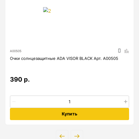
Лазерные уровни (с красным лучом)
Лазерные уровни ADA
Показать еще
А00505
Мотобуры
Очки солнцезащитные ADA VISOR BLACK Арт. А00505
Аксессуары для мотобуров
390 р.
Мотобуры
Шнек
Купить
Нивелиры
Нивелиры оптические