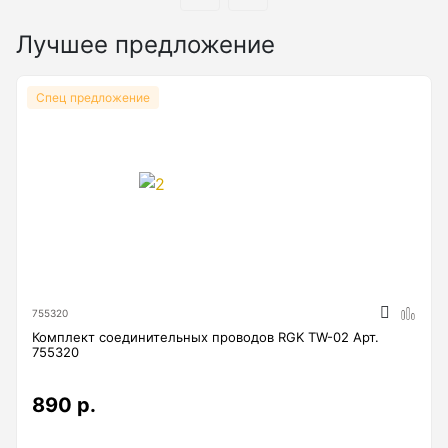
Нивелиры лазерные ротационные
Лучшее предложение
Комплекты нивелиров
Показать еще
Спец предложение
Приборы вертикального проектирования
Палетка для вертикального проектирования
Приборы контроля и диагностики
755320
Комплект соединительных проводов RGK TW-02 Арт.
Анализаторы холодильных систем
755320
Анемометры, Манометры, Тахометры
890 р.
Вакуумметры цифровые
Показать еще