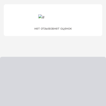
Туристические навигаторы и компасы
Компас
Навигатор
нет отзывов
нет оценок
Угломеры и уровни
Угломеры ADA — серии AngleRuler и AngleMeter для
точного измерения углов в Краснодаре
Уровни ADA — пузырьковые и электронные уровни
официального дилера ADA Instruments
Уровни AMO
Показать еще