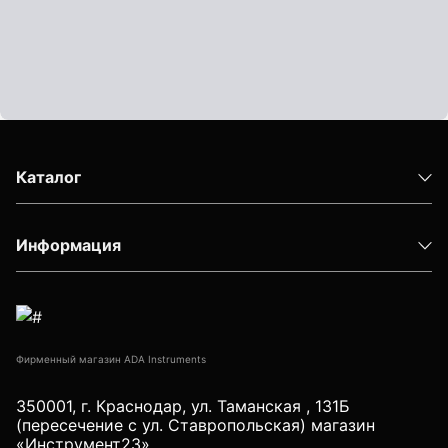
Штативы
Аксессуары для штатива
Штанги телескопические
Штативы геодезичесие
Показать еще
Каталог
Информация
Электроизмерительные приборы
Аксессуары электроизмерительных приборов
Детектор напряжения
Фирменный магазин ADA Instruments
Детектор проводки
Показать еще
350001, г. Краснодар, ул. Таманская , 131Б
(пересечение с ул. Ставропольская) магазин
«Инструмент23»