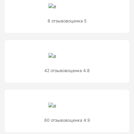
Показать еще
8 отзывов
оценка 5
Рулетки
Измерительная рулетка
Измерительная рулетка С ПОВЕРКОЙ
42 отзывов
оценка 4.8
Теодолиты
Аксессуары для теодолитов
Теодолиты оптические
Теодолиты электронные
60 отзывов
оценка 4.9