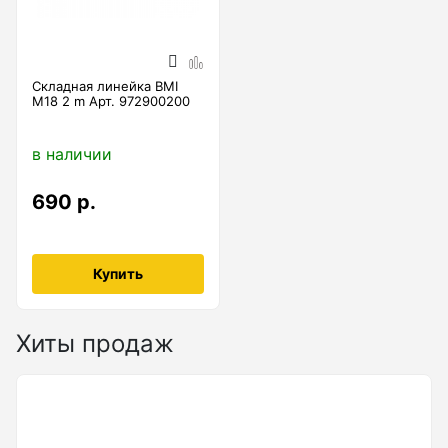
Дальномеры
Складная линейка BMI
M18 2 m Арт. 972900200
Дальномеры рулетки лазерные
Дальномеры оптические для охоты
в наличии
Лазерный датчик расстояния
690 р.
Дорожные колеса (курвиметры)
Купить
Аксессуары к дорожным колесам
Колесо измерительное
Хиты продаж
Лазерные уровни
Лазерные уровни (с зеленым лучом)