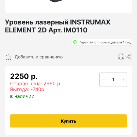
Бензиновые генераторы серии Lite
Показать еще
Уровень лазерный INSTRUMAX
ELEMENT 2D Арт. IM0110
Дальномеры
Гарантия от производителя 1 год
Дальномеры рулетки лазерные
Добавить к сравнению
Дальномеры оптические для охоты
2250 р.
Лазерный датчик расстояния
Старая цена:
2990 р.
Выгода: -740р.
в наличии
Дорожные колеса (курвиметры)
Аксессуары к дорожным колесам
Купить
Колесо измерительное