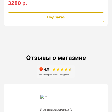
3280 р.
Рейки с BAR-кодом
Рейки AMO
Под заказ
Рейки RGK
Показать еще
Рулетки
Отзывы о магазине
Измерительная рулетка
Измерительная рулетка С ПОВЕРКОЙ
Теодолиты
Аксессуары для теодолитов
8 отзывов
оценка 5