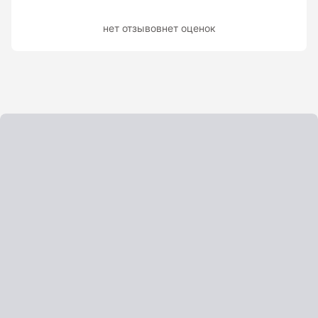
Показать еще
нет отзывов
нет оценок
Штативы
Аксессуары для штатива
Штанги телескопические
Штативы геодезичесие
Показать еще
Электроизмерительные приборы
Аксессуары электроизмерительных приборов
Детектор напряжения