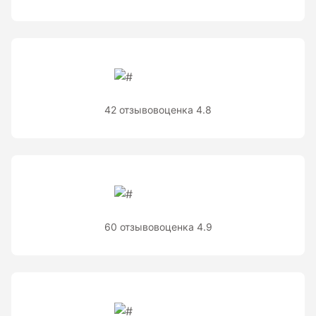
Теодолиты оптические
Теодолиты электронные
Туристические навигаторы и компасы
42 отзывов
оценка 4.8
Компас
Навигатор
Угломеры и уровни
60 отзывов
оценка 4.9
Угломеры ADA — серии AngleRuler и AngleMeter для
точного измерения углов в Краснодаре
Уровни ADA — пузырьковые и электронные уровни
официального дилера ADA Instruments
Уровни AMO