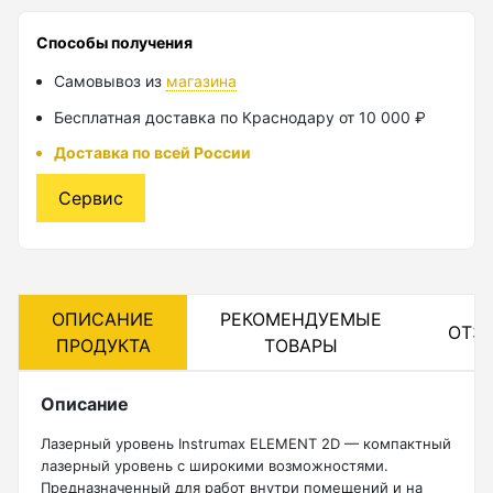
Лазерные уровни
Способы получения
Самовывоз из
магазина
Лазерные уровни (с зеленым лучом)
Бесплатная доставка по Краснодару от 10 000 ₽
Лазерные уровни (с красным лучом)
Доставка по всей России
Лазерные уровни ADA
Сервис
Показать еще
Мотобуры
ОПИСАНИЕ
РЕКОМЕНДУЕМЫЕ
ОТЗ
ПРОДУКТА
ТОВАРЫ
Аксессуары для мотобуров
Мотобуры
Описание
Шнек
Лазерный уровень Instrumax ELEMENT 2D — компактный
лазерный уровень с широкими возможностями.
Предназначенный для работ внутри помещений и на