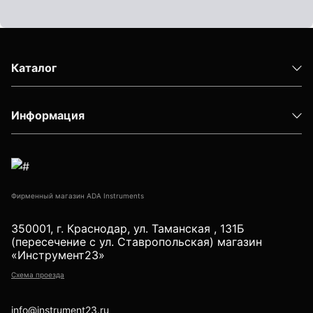
Детектор проводки
Показать еще
Каталог
Уцененные товары (Б/У) С ГАРАНТИЕЙ
Информация
GPS приемники
Фирменный магазин ADA Instruments
Акустические дефектоискатели
350001, г. Краснодар, ул. Таманская , 131Б
(пересечение с ул. Ставропольская) магазин
«Инструмент23»
Схема проезда
Акустические течеискатели
info@instrument23.ru