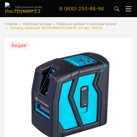
Официальный дилер
8 (800) 250-86-98
ADA Instruments
Аксессуары
Главная
Лазерные уровни
Лазерные уровни (с красным лучом)
Уровень лазерный INSTRUMAX ELEMENT 2D Арт. IM0110
Аксессуары к геодезическим приборам
Аксессуары к лазерным приборам
Акция
Генератор сигналов
Генератор сигналов специальной формы
Цифровой осциллограф
Генераторы
Аксессуары
Бензиновые генераторы серии A