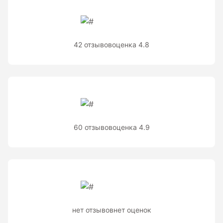
Теодолиты оптические
Теодолиты электронные
42 отзывов
оценка 4.8
Туристические навигаторы и компасы
Компас
Навигатор
60 отзывов
оценка 4.9
Угломеры и уровни
Угломеры ADA — серии AngleRuler и AngleMeter для
точного измерения углов в Краснодаре
Уровни ADA — пузырьковые и электронные уровни
официального дилера ADA Instruments
нет отзывов
нет оценок
Уровни AMO