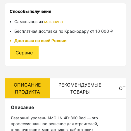
Лазерные уровни
Способы получения
Самовывоз из
магазина
Лазерные уровни (с зеленым лучом)
Бесплатная доставка по Краснодару от 10 000 ₽
Лазерные уровни (с красным лучом)
Доставка по всей России
Лазерные уровни ADA
Сервис
Показать еще
Мотобуры
ОПИСАНИЕ
РЕКОМЕНДУЕМЫЕ
ОТЗ
ПРОДУКТА
ТОВАРЫ
Аксессуары для мотобуров
Мотобуры
Описание
Шнек
Лазерный уровень AMO LN 4D-360 Red — это
профессиональное решение для строителей,
отделочников и монтажников, работающих