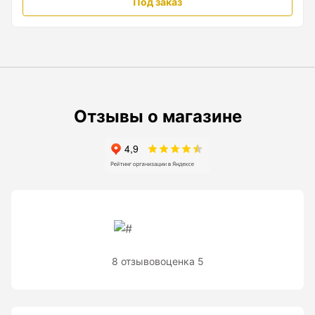
Под заказ
Рейки с BAR-кодом
Рейки AMO
Рейки RGK
Показать еще
Отзывы о магазине
Рулетки
Измерительная рулетка
Измерительная рулетка С ПОВЕРКОЙ
8 отзывов
оценка 5
Теодолиты
Аксессуары для теодолитов