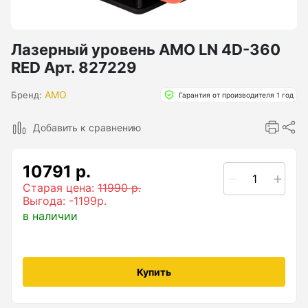
Бензиновые генераторы серии Lite
Показать еще
Лазерный уровень AMO LN 4D-360
RED Арт. 827229
Дальномеры
AMO
Бренд:
Гарантия от производителя 1 год
Дальномеры рулетки лазерные
Добавить к сравнению
Дальномеры оптические для охоты
10791 р.
Лазерный датчик расстояния
Старая цена:
11990 р.
Выгода: -1199р.
в наличии
Дорожные колеса (курвиметры)
Аксессуары к дорожным колесам
Купить
Колесо измерительное