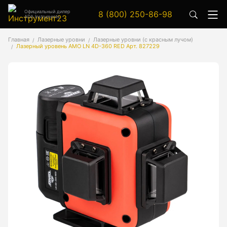
Официальный дилер
8 (800) 250-86-98
ADA Instruments
Аксессуары
Главная
Лазерные уровни
Лазерные уровни (с красным лучом)
Лазерный уровень AMO LN 4D-360 RED Арт. 827229
Аксессуары к геодезическим приборам
Аксессуары к лазерным приборам
Генератор сигналов
Генератор сигналов специальной формы
Цифровой осциллограф
Генераторы
Аксессуары
Бензиновые генераторы серии A