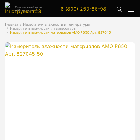
Официальный дилер
8 (800) 250-86-98
ADA Instruments
Аксессуары
Главная
Измерители влажности и температуры
Измеритель влажности и температуры
Аксессуары к геодезическим приборам
Измеритель влажности материалов AMO P650 Арт. 827045
Аксессуары к лазерным приборам
Генератор сигналов
Генератор сигналов специальной формы
Цифровой осциллограф
Генераторы
Аксессуары
Бензиновые генераторы серии A