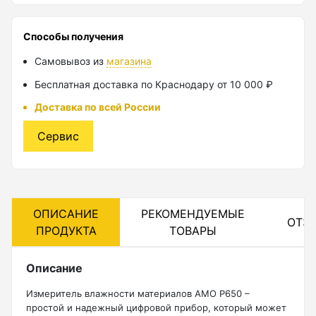
Лазерные уровни
Способы получения
Лазерные уровни (с зеленым лучом)
Самовывоз из
магазина
Лазерные уровни (с красным лучом)
Бесплатная доставка по Краснодару от 10 000 ₽
Лазерные уровни ADA
Доставка по всей России
Показать еще
Сервис
Мотобуры
ОПИСАНИЕ
РЕКОМЕНДУЕМЫЕ
ОТЗ
Аксессуары для мотобуров
ПРОДУКТА
ТОВАРЫ
Мотобуры
Описание
Шнек
Измеритель влажности материалов AMO P650 –
простой и надежный цифровой прибор, который может