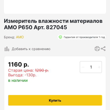
Бензиновые генераторы серии Lite
Показать еще
Измеритель влажности материалов
AMO P650 Арт. 827045
Дальномеры
AMO
Бренд:
Гарантия от производителя 1 год
Дальномеры рулетки лазерные
Добавить к сравнению
Дальномеры оптические для охоты
Лазерный датчик расстояния
1160 р.
Старая цена:
1290 р.
Выгода: -130р.
Дорожные колеса (курвиметры)
в наличии
Аксессуары к дорожным колесам
Колесо измерительное
Купить