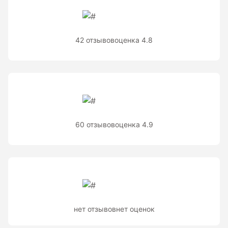
Теодолиты оптические
Теодолиты электронные
42 отзывов
оценка 4.8
Туристические навигаторы и компасы
Компас
Навигатор
60 отзывов
оценка 4.9
Угломеры и уровни
Угломеры ADA — серии AngleRuler и AngleMeter для
точного измерения углов в Краснодаре
Уровни ADA — пузырьковые и электронные уровни
официального дилера ADA Instruments
нет отзывов
нет оценок
Уровни AMO