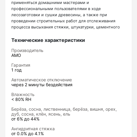
применяться домашними мастерами и
Нивелиры
профессиональными пользователями в ходе
лесозаготовки и сушки древесины, а также при
Нивелиры оптические
проведении строительных работ для отслеживания
процесса высыхания стяжки, штукатурки, цементного
Нивелиры лазерные ротационные
раствора и т.п. Выполненное в компактном корпусе и
снабженное батарейным питанием для обеспечения
Технические характеристики
Комплекты нивелиров
полной автономности, устройство оптимизировано для
Производитель
Показать еще
оперативного использования в полевых и
AMO
промышленных условиях, столярных мастерских и т.п. –
благодаря высокой скорости проведения замеров без
Гарантия
длительных предварительных настроек.
1 год
Функциональные возможности
Приборы вертикального проектирования
Автоматическое отключение
Портативный измеритель влажности производит замеры
через 2 минуты бездействия
контактным методом с помощью заостренных
Палетка для вертикального проектирования
электродов, погружаемых в поверхность объекта
Влажность
< 80% RH
контроля. Прибор определяет проводимость и
автоматически рассчитывает степень насыщения
Берёза, сосна, лиственница, берёза, вишня, орех,
целевого объекта влагой, исходя из сохраненных в
дуб, сосна, клён, ясень, ель
Приборы контроля и диагностики
памяти характеристических зависимостей, что
от 6% до 44%
исключает потребность в регулярных калибровках. В
Ангидритная стяжка
инструменте предустановлено 6 режимов для разных
Анализаторы холодильных систем
от 0.0% до 4.1%