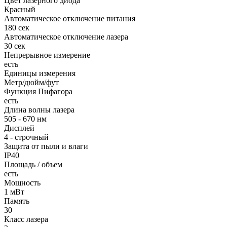
Цвет лазерного диода
Красный
Автоматическое отключение питания
180 сек
Автоматическое отключение лазера
30 сек
Непрерывное измерение
есть
Единицы измерения
Метр/дюйм/фут
Функция Пифагора
есть
Длина волны лазера
505 - 670 нм
Дисплей
4 - строчный
Защита от пыли и влаги
IP40
Площадь / объем
есть
Мощность
1 мВт
Память
30
Класс лазера