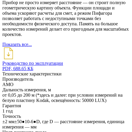
Прибор не просто измеряет расстояние — он строит полную
геометрическую картину объекта. Функции площади и
объема ускоряют расчеты для смет, а режим Пифагора
позволяет работать с недоступными точками без
необходимости физического доступа. Память на большое
количество измерений делает его пригодным для масштабных
проектов.
Показать все...
Руководство по эксплуатации
PDF, 688.65 КБ
Технические характеристики
Производитель
AMO
Дальность измерения, м
от 0,05 до 200 м (*здесь и далее: при условии измерений на
белую пластину Kodak, освещённость: 50000 LUX)
Гарантия
1 год
Точность
±2 мм±50●10-6●D, где D — расстояние измерения, единица
измерения — мм